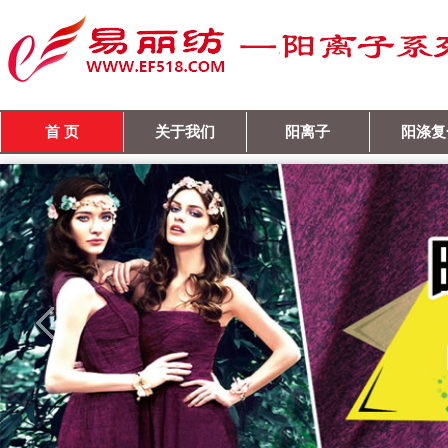
首 页
关于我们
阳离子
阳涤复