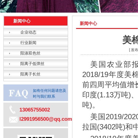
新闻中心
新闻中心
企业动态
美
行业新闻
[ 发
阳涤双色丝
美国农业部报告
阳离子低弹丝
2018/19年
阳离子长丝
前四周平均值增长
如有任何问题请您及
印度(1.13万吨)
时与我们联系
吨)。
13065755002
美国2019/
l2991956500@qq.com
拉国(3402吨)和