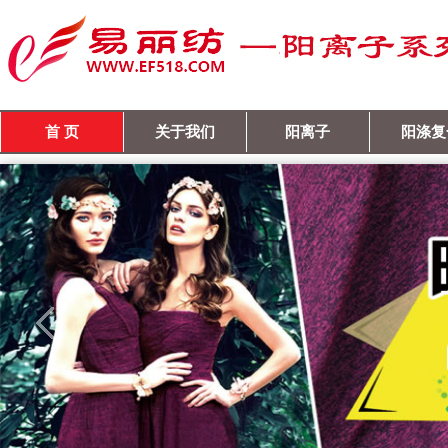
首 页
关于我们
阳离子
阳涤复